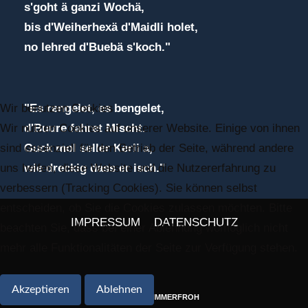
s'goht ä ganzi Wochä,
bis d'Weiherhexä d'Maidli holet,
no lehred d'Buebä s'koch."
Wir benutzen Cookies
"Es rengelet, es bengelet,
Wir nutzen Cookies auf unserer Website. Einige von ihnen
d'Buure fahret Mischt.
sind essenziell für den Betrieb der Seite, während andere
Guck mol seller Kerli a,
uns helfen, diese Website und die Nutzererfahrung zu
wie dreckig dass er isch."
verbessern (Tracking Cookies). Sie können selbst
entscheiden, ob Sie die Cookies zulassen möchten. Bitte
IMPRESSUM
DATENSCHUTZ
beachten Sie, dass bei einer Ablehnung womöglich nicht
mehr alle Funktionalitäten der Seite zur Verfügung stehen.
Akzeptieren
Ablehnen
(C) 2018 NV IMMERFROH